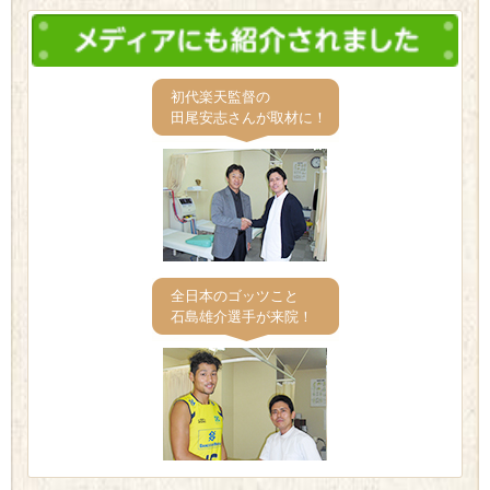
初代楽天監督の
田尾安志さんが取材に！
全日本のゴッツこと
石島雄介選手が来院！