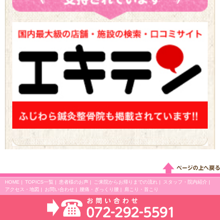
HOME
|
TOPICS一覧
|
患者様のお声
|
ご来院からお帰りまでの流れ
|
スタッフ・院内紹介
|
アクセス・地図
|
お問い合わせ
|
腰痛・ぎっくり腰
|
肩こり・首こり
COPYRIGHT(C)2026 ふじわら鍼灸整骨院 ALL RIGHTS RESERVED.