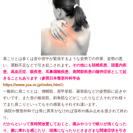
肩こりとは多くは首や背中が緊張するような姿勢での作業、姿勢の悪
い、運動不足などで引き起こされます
。その他にも頚椎疾患、頭蓋内疾
患、高血圧症、眼疾患、耳鼻咽喉疾患、肩関節疾患の随伴症状として起
きることもあります（参照日本整形外科学会
https://www.joa.or.jp/index.html
）
一般的に肩こりとは、僧帽筋、肩甲挙筋、菱形筋などの姿勢筋に起きや
すいです。また首の板状筋、斜角筋などがこったりなど人それぞれ様々
で また肩こりといってもその感覚もそれぞれ違います。
病院や整形外科では骨に異常がなければ湿布や痛み止めを渡されて終わ
り。
だからといって長時間放置しておくと、痛みやコリで眠りが浅くなった
り、腕に痺れを感じたり、頭痛になったりとさまざまな関連症状を引き