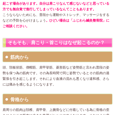
起こす場合があります。自分は肩こりなんて感じないなどと思っている
方でも無自覚で進行してしまっているなんてこともあります。
こうならないためにも、普段から運動やストレッチ、マッサージをする
などの予防を心がけましょう
。ひどい場合は「ふじわら鍼灸整骨院」に
ご相談ください。
そもそも、肩こり・首こりはなぜ起こるのか？
筋肉から
頭、頚板状筋、僧帽筋、肩甲挙筋、菱形筋など姿勢筋と言われ普段の姿
勢を保つ為の筋肉です。その為長時間で同じ姿勢でいるとその筋肉の過
緊張を引き起こします。それにより血液の流れも悪くなり違和感、さら
には痛みを感じるようになります。
骨格から
肩周りの筋肉は頚椎、肩甲骨、上腕骨などに付着している為に骨格の歪