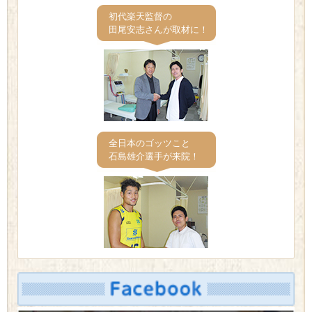
初代楽天監督の
田尾安志さんが取材に！
全日本のゴッツこと
石島雄介選手が来院！