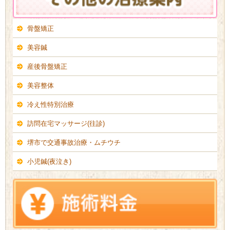
骨盤矯正
美容鍼
産後骨盤矯正
美容整体
冷え性特別治療
訪問在宅マッサージ(往診)
堺市で交通事故治療・ムチウチ
小児鍼(夜泣き)