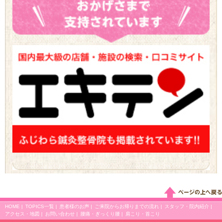
HOME
|
TOPICS一覧
|
患者様のお声
|
ご来院からお帰りまでの流れ
|
スタッフ・院内紹介
|
アクセス・地図
|
お問い合わせ
|
腰痛・ぎっくり腰
|
肩こり・首こり