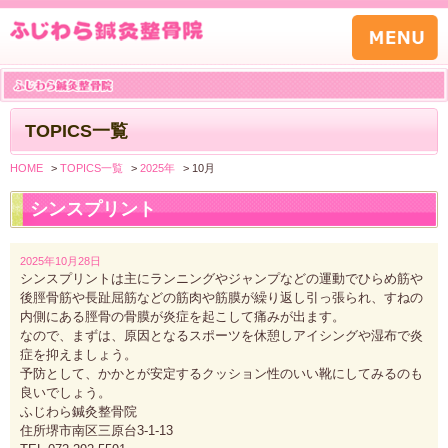
TOPICS一覧
HOME
>
TOPICS一覧
>
2025年
>
10月
シンスプリント
2025年10月28日
シンスプリントは主にランニングやジャンプなどの運動でひらめ筋や
後脛骨筋や
長趾屈筋
などの筋肉や筋膜が繰り返し引っ張られ、すねの
内側にある脛骨の骨膜が炎症を起こして痛みが出ます。
なので、まずは、原因となるスポーツを休憩しアイシングや湿布で炎
症を抑えましょう。
予防として、かかとが安定するクッション性のいい靴にしてみるのも
良いでしょう。
ふじわら鍼灸整骨院
住所堺市南区三原台3-1-13