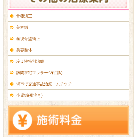
骨盤矯正
美容鍼
産後骨盤矯正
美容整体
冷え性特別治療
訪問在宅マッサージ(往診)
堺市で交通事故治療・ムチウチ
小児鍼(夜泣き)