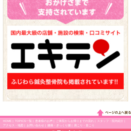
HOME
|
TOPICS一覧
|
患者様のお声
|
ご来院からお帰りまでの流れ
|
スタッフ・院内紹介
|
アクセス・地図
|
お問い合わせ
|
腰痛・ぎっくり腰
|
肩こり・首こり