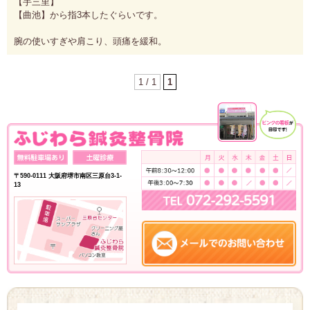
【手三里】
【曲池】から指3本したぐらいです。
腕の使いすぎや肩こり、頭痛を緩和。
1 / 1
1
〒590-0111 大阪府堺市南区三原台3-1-
13