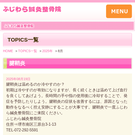
TOPICS一覧
HOME
>
TOPICS一覧
>
2025年
>
8月
腱鞘炎
2025年08月19日
腱鞘炎は温めるのか冷やすのか？
初期は冷やすのが有効になりますが、長く続くときは温めて上げ血行
を良くしてあげよう。長時間の手や指の使用後に冷却することで、発
症を予防したりしよう。腱鞘炎の症状を改善するには、原因となった
動作をなるべく控え安静にすることが大事です。腱鞘炎で一度ふじわ
ら鍼灸整骨院にご来院ください。
ふじわら鍼灸整骨院
住所⇒堺市南区三原台3-1-13
TEL-072-292-5591